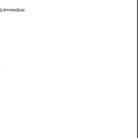
ij-levensduur.
?