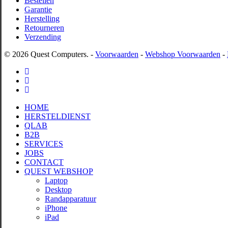
Bestellen
Garantie
Herstelling
Retourneren
Verzending
© 2026 Quest Computers. -
Voorwaarden
-
Webshop Voorwaarden
-
facebook
phone
email
Close
HOME
Menu
HERSTELDIENST
QLAB
B2B
SERVICES
JOBS
CONTACT
QUEST WEBSHOP
Laptop
Desktop
Randapparatuur
iPhone
iPad