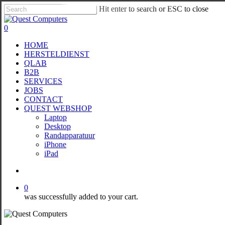
Skip
Hit enter to search or ESC to close
to
Close
main
Search
account
0
content
Menu
HOME
HERSTELDIENST
QLAB
B2B
SERVICES
JOBS
CONTACT
QUEST WEBSHOP
Laptop
Desktop
Randapparatuur
iPhone
iPad
account
0
was successfully added to your cart.