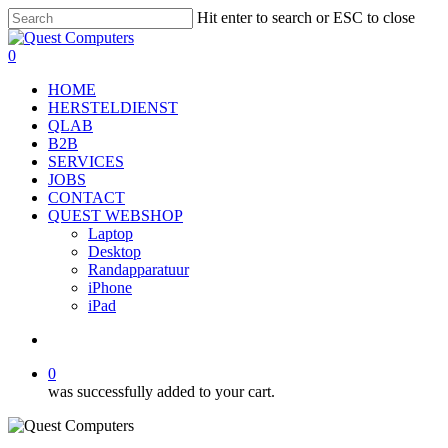
Skip
Hit enter to search or ESC to close
to
Close
main
Search
account
0
content
Menu
HOME
HERSTELDIENST
QLAB
B2B
SERVICES
JOBS
CONTACT
QUEST WEBSHOP
Laptop
Desktop
Randapparatuur
iPhone
iPad
account
0
was successfully added to your cart.